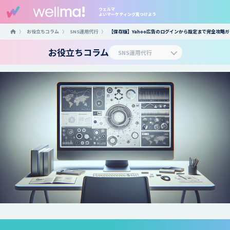
ウェルマ
よいマーケティング見つけよう
〉
お役立ちコラム
〉
SNS運用代行
〉
【保存版】Yahoo広告のログインから設定まで完全攻略
お役立ちコラム