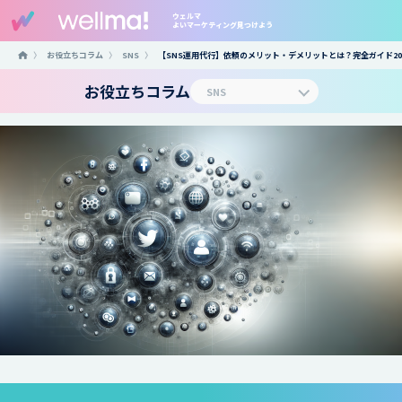
ウェルマ
よいマーケティング見つけよう
〉
お役立ちコラム
〉
SNS
〉
【SNS運用代行】依頼のメリット・デメリットとは？完全ガイド20
お役立ちコラム