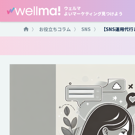
ウェルマ
よいマーケティング見つけよう
〉
お役立ちコラム
〉
SNS
〉
【SNS運用代