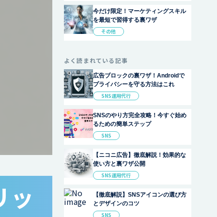
今だけ限定！マーケティングスキル
を最短で習得する裏ワザ
その他
よく読まれている記事
広告ブロックの裏ワザ！Androidで
プライバシーを守る方法はこれ
SNS運用代行
SNSのやり方完全攻略！今すぐ始め
るための簡単ステップ
SNS
【ニコニ広告】徹底解説！効果的な
使い方と裏ワザ公開
SNS運用代行
リッ
【徹底解説】SNSアイコンの選び方
とデザインのコツ
SNS