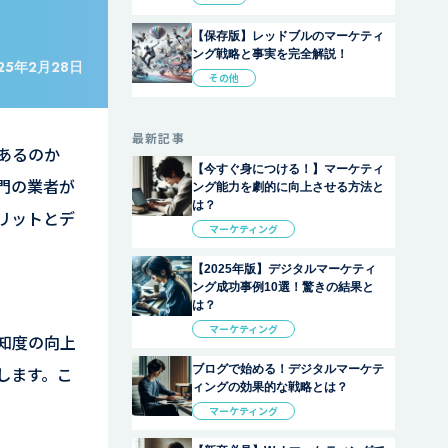
【保存版】レッドブルのマーケティ
ング戦略と事実を完全解説！
25年2月28日
その他
最新記事
あるのか
【今すぐ身につける！】マーケティ
門の業者が
ング能力を劇的に向上させる方法と
は？
リットとデ
マーケティング
【2025年版】デジタルマーケティ
ング成功事例10選！驚きの結果と
は？
マーケティング
知度の向上
ブログで始める！デジタルマーケテ
します。こ
ィングの効果的な戦略とは？
マーケティング