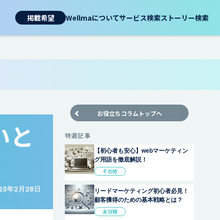
掲載希望
Wellmaについて
サービス検索
ストーリー検索
お役立ちコラムトップへ
いと
特選記事
【初心者も安心】webマーケティン
グ用語を徹底解説！
その他
25年2月28日
リードマーケティング初心者必見！
顧客獲得のための基本戦略とは？
未分類