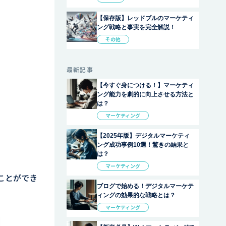
【保存版】レッドブルのマーケティ
ング戦略と事実を完全解説！
その他
最新記事
【今すぐ身につける！】マーケティ
ング能力を劇的に向上させる方法と
は？
マーケティング
【2025年版】デジタルマーケティ
ング成功事例10選！驚きの結果と
は？
マーケティング
ことができ
ブログで始める！デジタルマーケテ
ィングの効果的な戦略とは？
マーケティング