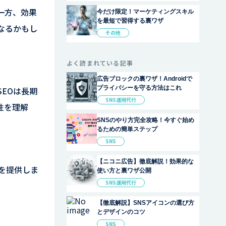
一方、効果
今だけ限定！マーケティングスキル
を最短で習得する裏ワザ
なるかもし
その他
よく読まれている記事
広告ブロックの裏ワザ！Androidで
プライバシーを守る方法はこれ
EOは長期
SNS運用代行
性を理解
SNSのやり方完全攻略！今すぐ始め
るための簡単ステップ
SNS
【ニコニ広告】徹底解説！効果的な
を提供しま
使い方と裏ワザ公開
SNS運用代行
【徹底解説】SNSアイコンの選び方
とデザインのコツ
SNS