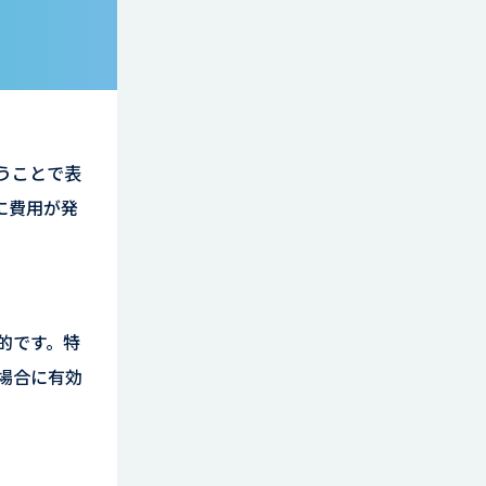
うことで表
に費用が発
的です。特
場合に有効