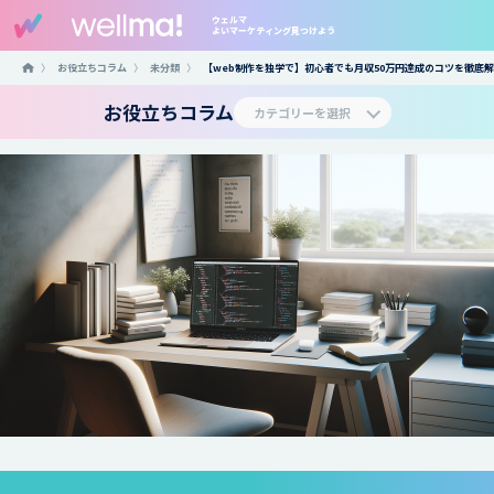
ウェルマ
よいマーケティング見つけよう
〉
お役立ちコラム
〉
未分類
〉
【web制作を独学で】初心者でも月収50万円達成のコツを徹底
お役立ちコラム