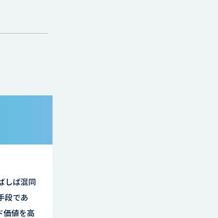
解
ばしば混同
手段であ
ド価値を高