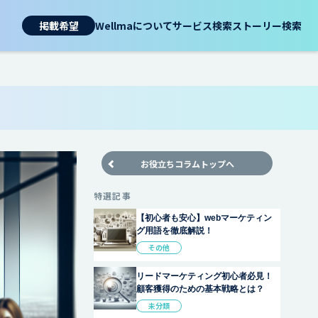
掲載希望
Wellmaについて
サービス検索
ストーリー検索
お役立ちコラムトップへ
特選記事
【初心者も安心】webマーケティン
グ用語を徹底解説！
その他
リードマーケティング初心者必見！
顧客獲得のための基本戦略とは？
未分類