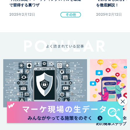
を徹底解説！
得のための基本戦略
2025年2月12日
その他
2025年2月12日
よく読まれている記事
×
【ニコニ広告】徹底
SNSのやり方完全攻略！今すぐ始めるた
と裏ワザ公開
めの簡単ステップ