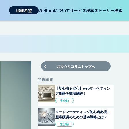
掲載希望
Wellmaについて
サービス検索
ストーリー検索
お役立ちコラムトップへ
特選記事
【初心者も安心】webマーケティン
グ用語を徹底解説！
その他
リードマーケティング初心者必見！
顧客獲得のための基本戦略とは？
未分類