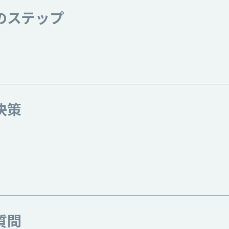
のステップ
決策
質問