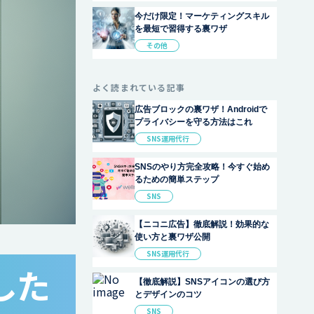
今だけ限定！マーケティングスキル
を最短で習得する裏ワザ
その他
よく読まれている記事
広告ブロックの裏ワザ！Androidで
プライバシーを守る方法はこれ
SNS運用代行
SNSのやり方完全攻略！今すぐ始め
るための簡単ステップ
SNS
【ニコニ広告】徹底解説！効果的な
使い方と裏ワザ公開
SNS運用代行
した
【徹底解説】SNSアイコンの選び方
とデザインのコツ
SNS