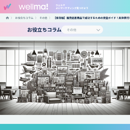
ウェルマ
よいマーケティング見つけよう
〉
お役立ちコラム
〉
その他
〉
【保存版】販売促進商品で成功するための完全ガイド！具体例付
お役立ちコラム