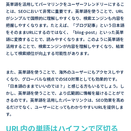
英単語を活用してパーマリンクをユーザーフレンドリーにするこ
とは、SEOにおいて非常に重要です。英単語を使うことで、URL
がシンプルで国際的に理解しやすくなり、検索エンジンも内容を
把握しやすくなります。たとえば、「ブログ記事」という日本語
をそのままURLにするのではなく、「blog-post」といった英単
語に変換することで、読みやすくなります。このように英単語を
活用することで、検索エンジンが内容を理解しやすくなり、結果
として検索順位が向上する可能性があります。
また、英単語を使うことで、海外のユーザーにもアクセスしやす
くなり、グローバルな視点でのSEO対策としても効果的です。
「日本語のままでいいのでは？」と感じる方もいるでしょう。し
かし、英単語を使うことで、より広範囲に情報を届けることがで
きるのです。英単語を活用したパーマリンクは、SEO効果を高め
るだけでなく、ユーザーにとってもわかりやすいURLを提供しま
す。
URL内の単語はハイフンで区切る