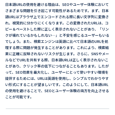
日本語URLの使用を避ける理由は、SEOやユーザー体験において
さまざまな問題を引き起こす可能性があるためです。まず、日本
語URLはブラウザ上でエンコードされる際に長い文字列に変換さ
れ、視覚的に分かりにくくなります。この変換されたURLは、コ
ピー＆ペーストした際に正しく表示されないことがあり、「リン
クが壊れているかもしれない…」と不安を感じるユーザーもいる
でしょう。また、検索エンジンは英語に比べて日本語のURLを処
理する際に問題が発生することがあります。これにより、検索結
果に正確に反映されないリスクが生じます。さらに、SNSやメー
ルなどでURLを共有する際、日本語URLは正しく表示されないこ
とがあり、クリック率の低下につながることもあります。したが
って、SEO効果を最大化し、ユーザーにとって使いやすい環境を
提供するためには、URLは英語を使用し、シンプルでわかりやす
い形式にすることが望ましいです。このようにして、日本語URL
の使用を避けることで、SEOとユーザー体験の両方を向上させる
ことが可能です。