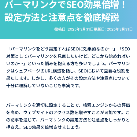
パーマリンクでSEO効果倍増！
設定方法と注意点を徹底解説
投稿日:
2025年3月31日
更新日:
2025年3月31日
「パーマリンクをどう設定すればSEOに効果的なのか…」「SEO
対策としてパーマリンクを見直したいけど、どこから始めればい
いのか…」といった悩みを抱える方も多いでしょう。パーマリン
クはウェブページのURL構造を指し、SEOにおいて重要な役割を
果たします。しかし、多くの方がその設定方法や注意点について
十分に理解していないことも事実です。
パーマリンクを適切に設定することで、検索エンジンからの評価
を高め、ウェブサイトのアクセス数を増やすことが可能です。こ
の記事を通じて、パーマリンクの設定方法と注意点をしっかりと
押さえ、SEO効果を倍増させましょう。