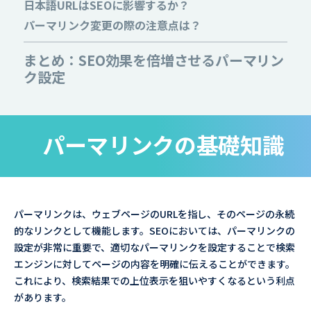
日本語URLはSEOに影響するか？
パーマリンク変更の際の注意点は？
まとめ：SEO効果を倍増させるパーマリン
ク設定
パーマリンクの基礎知識
パーマリンクは、ウェブページのURLを指し、そのページの永続
的なリンクとして機能します。SEOにおいては、パーマリンクの
設定が非常に重要で、適切なパーマリンクを設定することで検索
エンジンに対してページの内容を明確に伝えることができます。
これにより、検索結果での上位表示を狙いやすくなるという利点
があります。