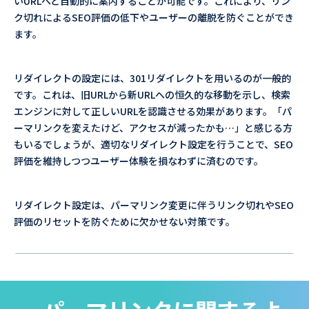
いURLへと自動的に案内することが可能です。これにより、リン
ク切れによるSEO評価の低下やユーザーの離脱を防ぐことができ
ます。
リダイレクトの設定には、301リダイレクトを用いるのが一般的
です。これは、旧URLから新URLへの恒久的な移動を示し、検索
エンジンに対して正しいURLを認識させる効果があります。「パ
ーマリンクを変えたけど、アクセスが減ったかも…」と感じる方
もいるでしょうが、適切なリダイレクト設定を行うことで、SEO
評価を維持しつつユーザー体験を損なわずに済むのです。
リダイレクト設定は、パーマリンク変更に伴うリンク切れやSEO
評価のリセットを防ぐために欠かせない対策です。