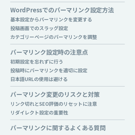
WordPressでのパーマリンク設定方法
基本設定からパーマリンクを変更する
投稿画面でのスラッグ設定
カテゴリーページのパーマリンクを調整
パーマリンク設定時の注意点
初期設定を忘れずに行う
投稿時にパーマリンクを適切に設定
日本語URLの使用は避ける
パーマリンク変更のリスクと対策
リンク切れとSEO評価のリセットに注意
リダイレクト設定の重要性
パーマリンクに関するよくある質問