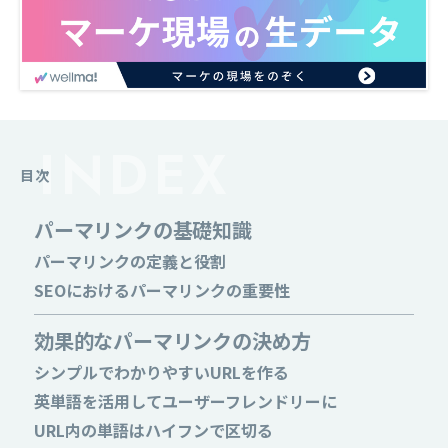
目次
パーマリンクの基礎知識
パーマリンクの定義と役割
SEOにおけるパーマリンクの重要性
効果的なパーマリンクの決め方
シンプルでわかりやすいURLを作る
英単語を活用してユーザーフレンドリーに
URL内の単語はハイフンで区切る