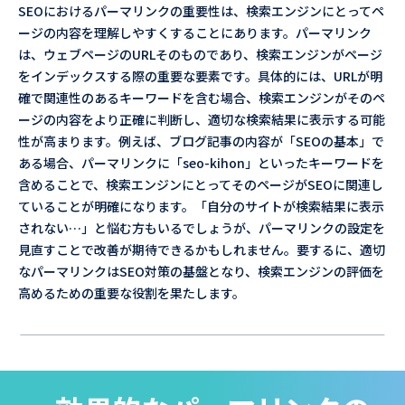
SEOにおけるパーマリンクの重要性は、検索エンジンにとってペ
ージの内容を理解しやすくすることにあります。パーマリンク
は、ウェブページのURLそのものであり、検索エンジンがページ
をインデックスする際の重要な要素です。具体的には、URLが明
確で関連性のあるキーワードを含む場合、検索エンジンがそのペ
ージの内容をより正確に判断し、適切な検索結果に表示する可能
性が高まります。例えば、ブログ記事の内容が「SEOの基本」で
ある場合、パーマリンクに「seo-kihon」といったキーワードを
含めることで、検索エンジンにとってそのページがSEOに関連し
ていることが明確になります。「自分のサイトが検索結果に表示
されない…」と悩む方もいるでしょうが、パーマリンクの設定を
見直すことで改善が期待できるかもしれません。要するに、適切
なパーマリンクはSEO対策の基盤となり、検索エンジンの評価を
高めるための重要な役割を果たします。