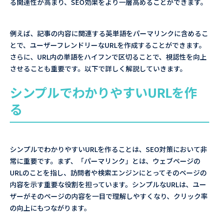
る関連性が高まり、SEO効果をより一層高めることができます。
例えば、記事の内容に関連する英単語をパーマリンクに含めるこ
とで、ユーザーフレンドリーなURLを作成することができます。
さらに、URL内の単語をハイフンで区切ることで、視認性を向上
させることも重要です。以下で詳しく解説していきます。
シンプルでわかりやすいURLを作
る
シンプルでわかりやすいURLを作ることは、SEO対策において非
常に重要です。まず、「パーマリンク」とは、ウェブページの
URLのことを指し、訪問者や検索エンジンにとってそのページの
内容を示す重要な役割を担っています。シンプルなURLは、ユー
ザーがそのページの内容を一目で理解しやすくなり、クリック率
の向上にもつながります。