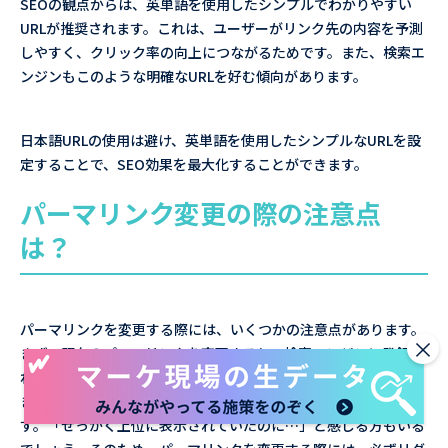
SEOの観点からは、英単語を使用したシンプルでわかりやすい
URLが推奨されます。これは、ユーザーがリンク先の内容を予測
しやすく、クリック率の向上につながるためです。また、検索エ
ンジンもこのような明確なURLを好む傾向があります。
日本語URLの使用は避け、英単語を使用したシンプルなURLを設
定することで、SEO効果を最大化することができます。
パーマリンク変更の際の注意点
は？
パーマリンクを変更する際には、いくつかの注意点があります。
×
まず、既存のパーマリンクを変更すると、検索エンジンに登録さ
れているURLが無効となり、リンク切れが発生する可能性があり
ます。これにより、SEO評価が一時的に低下することがありま
す。「せっかく上位に表示されていたのに…」と感じる方もいる