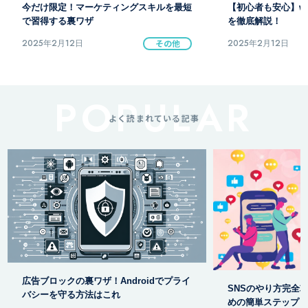
【初心者も安心】webマーケティング用語
リードマーケティン
を徹底解説！
得のための基本戦略
2025年2月12日
その他
2025年2月12日
よく読まれている記事
【ニコニ広告】徹底
SNSのやり方完全攻略！今すぐ始めるた
と裏ワザ公開
めの簡単ステップ