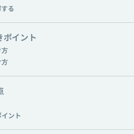
解する
きポイント
き方
け方
点
ポイント