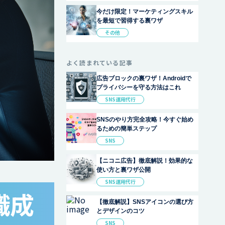
今だけ限定！マーケティングスキル
を最短で習得する裏ワザ
その他
よく読まれている記事
広告ブロックの裏ワザ！Androidで
プライバシーを守る方法はこれ
SNS運用代行
SNSのやり方完全攻略！今すぐ始め
るための簡単ステップ
SNS
【ニコニ広告】徹底解説！効果的な
使い方と裏ワザ公開
SNS運用代行
職成
【徹底解説】SNSアイコンの選び方
とデザインのコツ
SNS