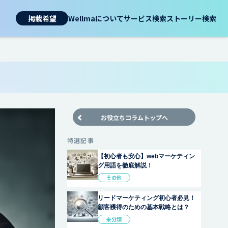
掲載希望
Wellmaについて
サービス検索
ストーリー検索
お役立ちコラムトップへ
特選記事
【初心者も安心】webマーケティン
グ用語を徹底解説！
その他
リードマーケティング初心者必見！
顧客獲得のための基本戦略とは？
未分類