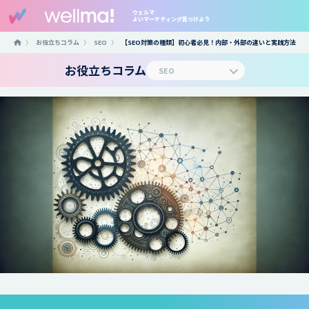
ウェルマ
よいマーケティング見つけよう
〉
お役立ちコラム
〉
SEO
〉
【SEO対策の種類】初心者必見！内部・外部の違いと実践方法
お役立ちコラム