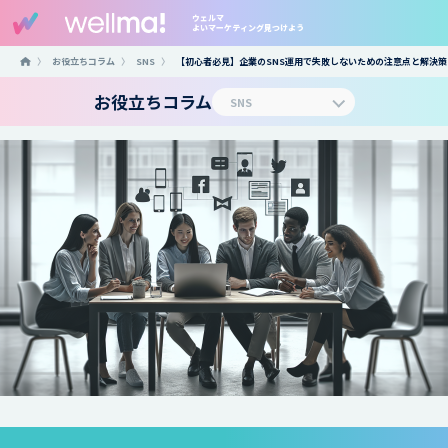
ウェルマ
よいマーケティング見つけよう
〉
お役立ちコラム
〉
SNS
〉
【初心者必見】企業のSNS運用で失敗しないための注意点と解決策
お役立ちコラム