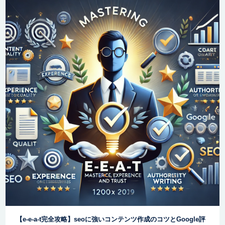
【e-e-a-t完全攻略】seoに強いコンテンツ作成のコツとGoogle評