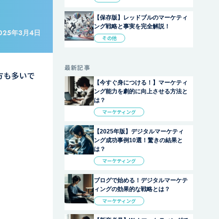
【保存版】レッドブルのマーケティ
ング戦略と事実を完全解説！
025年3月4日
その他
最新記事
方も多いで
【今すぐ身につける！】マーケティ
ング能力を劇的に向上させる方法と
は？
マーケティング
【2025年版】デジタルマーケティ
ング成功事例10選！驚きの結果と
は？
マーケティング
ブログで始める！デジタルマーケテ
ィングの効果的な戦略とは？
マーケティング