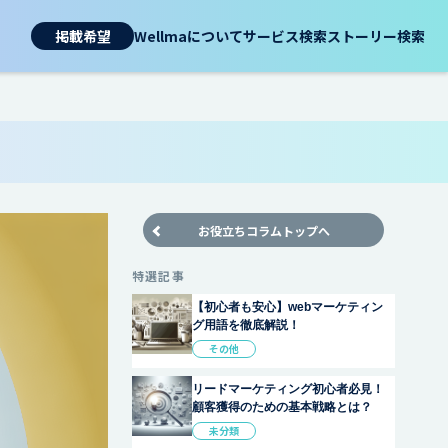
掲載希望
Wellmaについて
サービス検索
ストーリー検索
お役立ちコラムトップへ
特選記事
【初心者も安心】webマーケティン
グ用語を徹底解説！
その他
リードマーケティング初心者必見！
顧客獲得のための基本戦略とは？
未分類