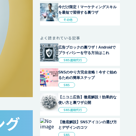
今だけ限定！マーケティングスキル
を最短で習得する裏ワザ
その他
よく読まれている記事
広告ブロックの裏ワザ！Androidで
プライバシーを守る方法はこれ
SNS運用代行
SNSのやり方完全攻略！今すぐ始め
るための簡単ステップ
SNS
【ニコニ広告】徹底解説！効果的な
使い方と裏ワザ公開
SNS運用代行
ング
【徹底解説】SNSアイコンの選び方
とデザインのコツ
SNS