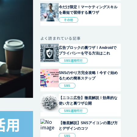
今だけ限定！マーケティングスキル
を最短で習得する裏ワザ
その他
よく読まれている記事
広告ブロックの裏ワザ！Androidで
プライバシーを守る方法はこれ
SNS運用代行
SNSのやり方完全攻略！今すぐ始め
るための簡単ステップ
SNS
【ニコニ広告】徹底解説！効果的な
使い方と裏ワザ公開
SNS運用代行
活用
【徹底解説】SNSアイコンの選び方
とデザインのコツ
SNS