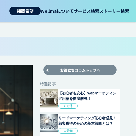
掲載希望
Wellmaについて
サービス検索
ストーリー検索
お役立ちコラムトップへ
特選記事
【初心者も安心】webマーケティン
グ用語を徹底解説！
その他
リードマーケティング初心者必見！
顧客獲得のための基本戦略とは？
未分類