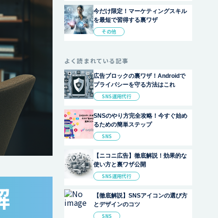
今だけ限定！マーケティングスキル
を最短で習得する裏ワザ
その他
よく読まれている記事
広告ブロックの裏ワザ！Androidで
プライバシーを守る方法はこれ
SNS運用代行
SNSのやり方完全攻略！今すぐ始め
るための簡単ステップ
SNS
【ニコニ広告】徹底解説！効果的な
使い方と裏ワザ公開
SNS運用代行
解
【徹底解説】SNSアイコンの選び方
とデザインのコツ
SNS