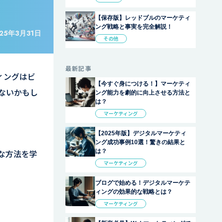
【保存版】レッドブルのマーケティ
ング戦略と事実を完全解説！
25年3月31日
その他
最新記事
ィングはビ
【今すぐ身につける！】マーケティ
ないかもし
ング能力を劇的に向上させる方法と
は？
マーケティング
【2025年版】デジタルマーケティ
ング成功事例10選！驚きの結果と
は？
な方法を学
マーケティング
ブログで始める！デジタルマーケテ
ィングの効果的な戦略とは？
マーケティング