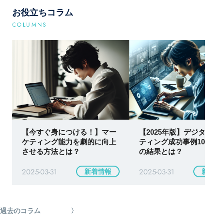
お役立ちコラム
COLUMNS
【今すぐ身につける！】マー
【2025年版】デジタル
ケティング能力を劇的に向上
ティング成功事例10選
させる方法とは？
の結果とは？
2025-03-31
2025-03-31
新着情報
新着
過去のコラム
〉