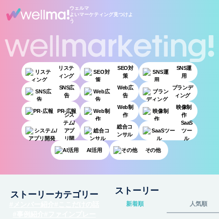
ウェルマ
よいマーケティング見つけよ
う
リステ
SEO対
SNS運
ィング
策
用
SNS広
Web広
ブランデ
告
告
ィング
Web制
映像制
PR-広報
シス
作
作
テム/
SaaS
総合コ
アプ
ツー
ンサル
リ開
ル
発
AI活用
その他
ストーリー
ストーリーカテゴリー
メンバー紹介
ここだけの話
新着順
人気順
事例紹介
ファインプレー